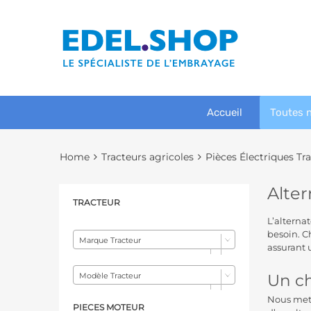
Accueil
Toutes 
Home
Tracteurs agricoles
Pièces Électriques Tr
Alte
TRACTEUR
L’alterna
besoin. C
Marque Tracteur
assurant 
Un ch
Modèle Tracteur
Nous mett
PIECES MOTEUR