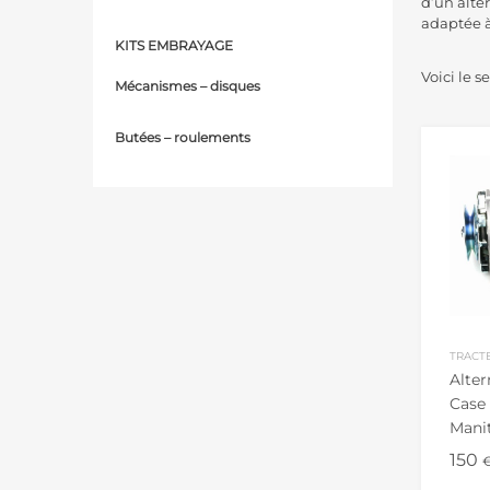
d’un alte
adaptée à 
KITS EMBRAYAGE
Voici le s
Mécanismes – d
isques
Butées – r
oulements
TRACT
Alter
Case 
Mani
14V/
150