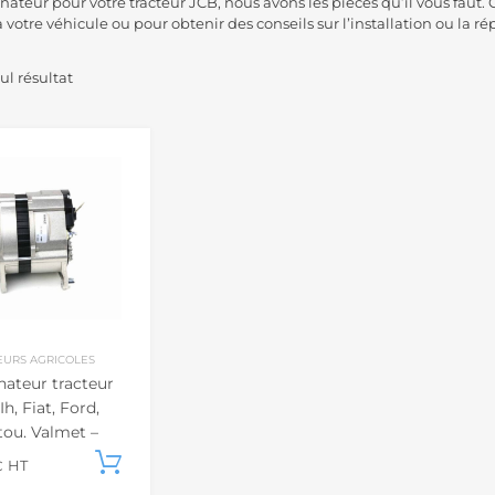
rnateur pour votre tracteur JCB, nous avons les pièces qu’il vous faut
votre véhicule ou pour obtenir des conseils sur l’installation ou la ré
eul résultat
EURS AGRICOLES
nateur tracteur
Ih, Fiat, Ford,
tou, Valmet –
65A
Ajouter au panier
€
HT