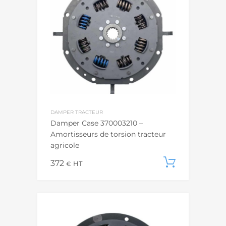
DAMPER TRACTEUR
Damper Case 370003210 –
Amortisseurs de torsion tracteur
agricole
372
Ajouter
€
HT