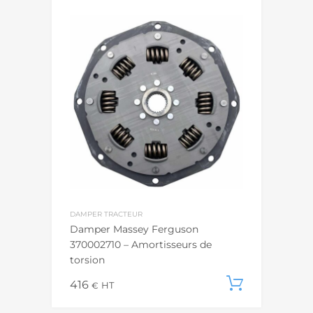
DAMPER TRACTEUR
Damper Massey Ferguson
370002710 – Amortisseurs de
torsion
416
Ajouter
€
HT