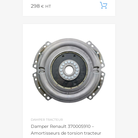
298
Ajouter
€
HT
DAMPER TRACTEUR
Damper Renault 370005910 –
Amortisseurs de torsion tracteur