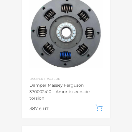
DAMPER TRACTEUR
Damper Massey Ferguson
370002410 – Amortisseurs de
torsion
387
Ajouter
€
HT