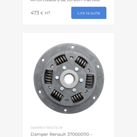
473
Lire la suite
€
HT
DAMPER TRACTEUR
Damper Renault 370000110 –