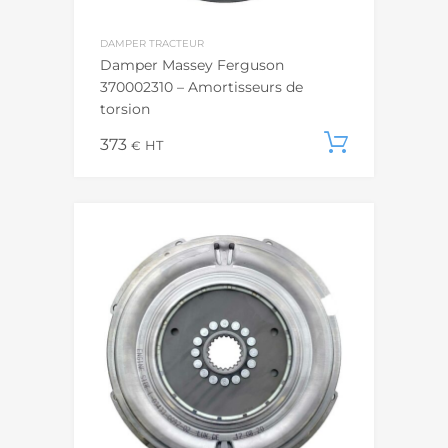
DAMPER TRACTEUR
Damper Massey Ferguson
370002310 – Amortisseurs de
torsion
373
Ajouter
€
HT