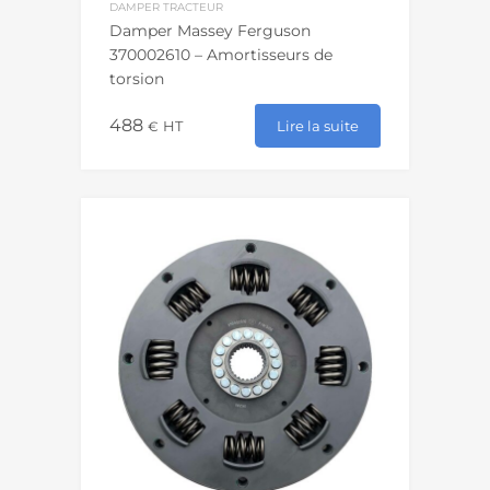
DAMPER TRACTEUR
Damper Massey Ferguson
370002610 – Amortisseurs de
torsion
488
Lire la suite
€
HT