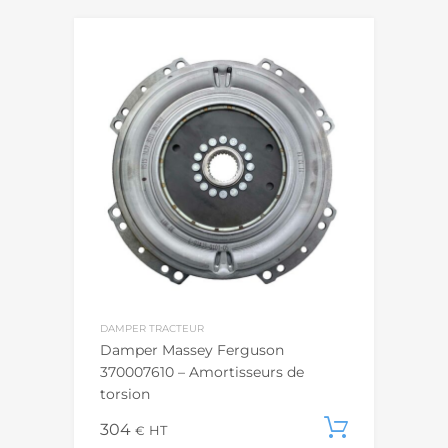
DAMPER TRACTEUR
Damper Massey Ferguson
370007610 – Amortisseurs de
torsion
304
Ajouter
€
HT