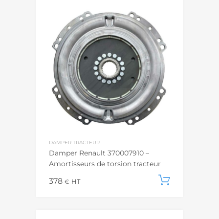
DAMPER TRACTEUR
Damper Renault 370007910 –
Amortisseurs de torsion tracteur
378
Ajouter
€
HT