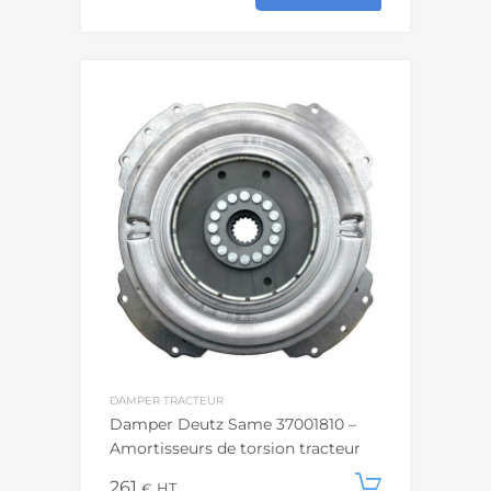
DAMPER TRACTEUR
Damper Deutz Same 37001810 –
Amortisseurs de torsion tracteur
261
Ajouter
€
HT