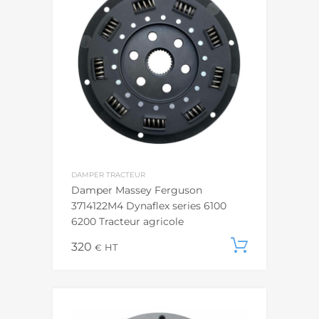
DAMPER TRACTEUR
Damper Massey Ferguson
3714122M4 Dynaflex series 6100
6200 Tracteur agricole
320
Ajouter
€
HT