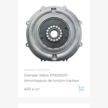
DAMPER TRACTEUR
Damper Valtra 370005210 –
Amortisseurs de torsion tracteur
401
Ajouter
€
HT