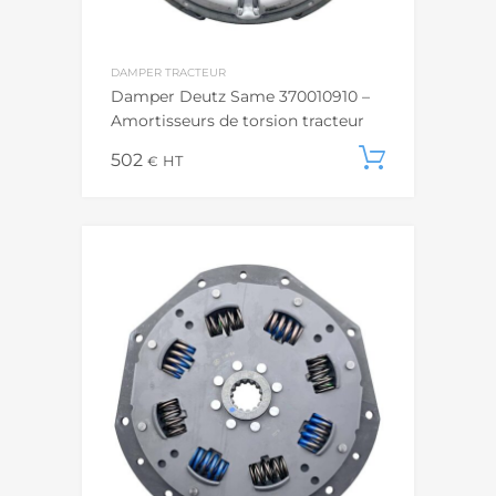
DAMPER TRACTEUR
Damper Deutz Same 370010910 –
Amortisseurs de torsion tracteur
502
Ajouter
€
HT