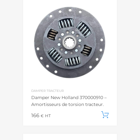
DAMPER TRACTEUR
Damper New Holland 370000910 –
Amortisseurs de torsion tracteur.
166
Ajouter
€
HT