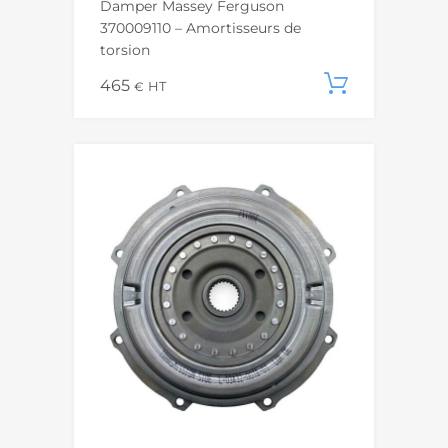
Damper Massey Ferguson
370009110 – Amortisseurs de
torsion
465
Ajouter
€
HT