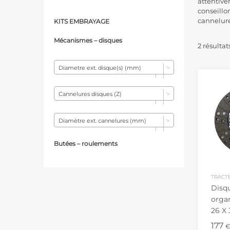
attentive
conseillo
cannelure
KITS EMBRAYAGE
Mécanismes – d
isques
2 résultat
Diametre ext. disque(s) (mm)
Cannelures disques (Z)
Diamètre ext. cannelures (mm)
Butées – r
oulements
TRACT
Disq
orga
26 X 
Cann
177