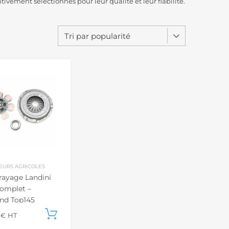
ivement sélectionnés pour leur qualité et leur fiabilité.
EURS AGRICOLES
ayage Landini
Complet –
nd Top145
nd Top165
u panier
0
Ajouter au panier
€
HT