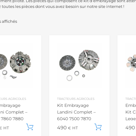
lement pilote. Les pièces qui composent ce kit d’embrayage sont attent
toutes les pièces dont vous avez besoin sur notre site internet !
s affichés
EURS AGRICOLES
TRACTEURS AGRICOLES
TRACT
Embrayage
Kit Embrayage
Embr
ini Complet –
Landini Complet –
Kit 
 7860 7880
6040 7500 7870
Lege
 8870 8880
6530 6880 8860
Lege
Ajouter au panier
490
Ajouter a
49
€
HT
€
HT