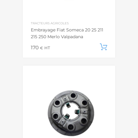
TRACTEURS AGRICOLES
Embrayage Fiat Someca 20 25 211
215 250 Merlo Valpadana
170
Ajouter
€
HT