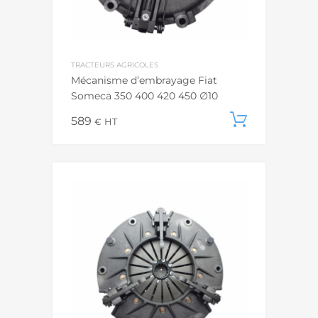
TRACTEURS AGRICOLES
Mécanisme d’embrayage Fiat
Someca 350 400 420 450 ∅10
589
Ajouter
€
HT