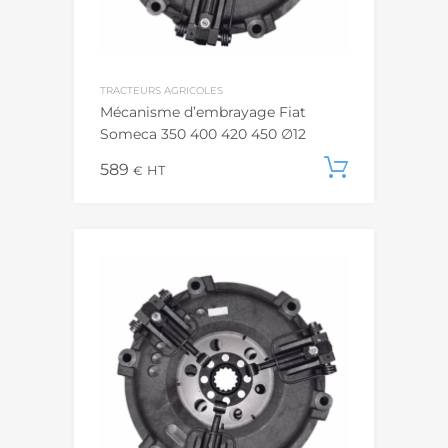
TRACTEURS AGRICOLES
Mécanisme d’embrayage Fiat
Someca 350 400 420 450 ∅12
589
Ajouter
€
HT