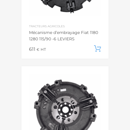
TRACTEURS AGRICOLES
Mécanisme d’embrayage Fiat 1180
1280 115/90 -6 LEVIERS
611
Ajouter
€
HT