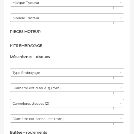
Marque Tracteur
Modèle Tracteur
PIECES MOTEUR
KITS EMBRAYAGE
Mécanismes – d
isques
Type Embrayage
Diametre ext. disque(s) (mm)
Cannelures disques (Z)
Diamètre ext. cannelures (mm)
Butées – r
oulements