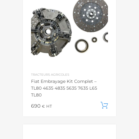
TRACTEURS AGRICOLES
Fiat Embrayage Kit Complet –
TL80 4635 4835 5635 7635 L65
TL80
690
Ajouter
€
HT