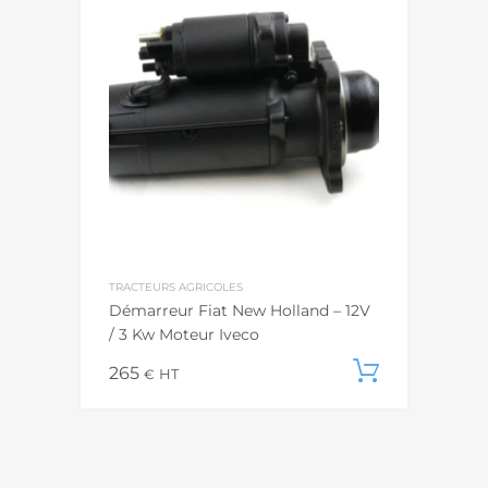
TRACTEURS AGRICOLES
Démarreur Fiat New Holland – 12V
/ 3 Kw Moteur Iveco
265
Ajouter
€
HT