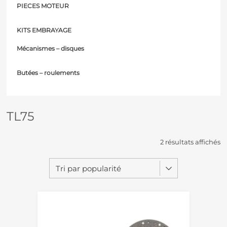
PIECES MOTEUR
KITS EMBRAYAGE
Mécanismes – d
isques
Butées – r
oulements
TL75
2 résultats affichés