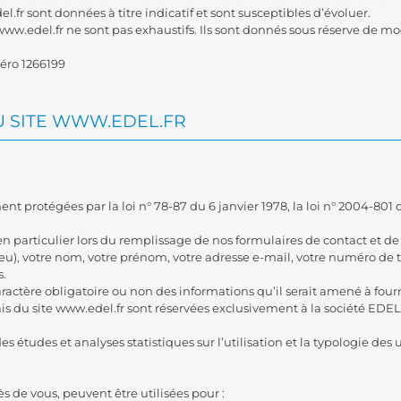
l.fr sont données à titre indicatif et sont susceptibles d’évoluer.
e www.edel.fr ne sont pas exhaustifs. Ils sont donnés sous réserve de 
éro 1266199
U SITE WWW.EDEL.FR
protégées par la loi n° 78-87 du 6 janvier 1978, la loi n° 2004-801 du
et en particulier lors du remplissage de nos formulaires de contact et
 lieu), votre nom, votre prénom, votre adresse e-mail, votre numéro de t
s.
 caractère obligatoire ou non des informations qu’il serait amené à fourn
ais du site www.edel.fr sont réservées exclusivement à la société EDEL
études et analyses statistiques sur l’utilisation et la typologie des u
s de vous, peuvent être utilisées pour :