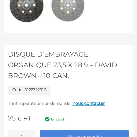
DISQUE D’EMBRAYAGE
ORGANIQUE 23,5 X 28,9 – DAVID
BROWN – 10 CAN.
Code:
0122722916
Tarif réparateur sur demande,
nous contacter
75
HT
€
En stock
A
Ajouter au panier