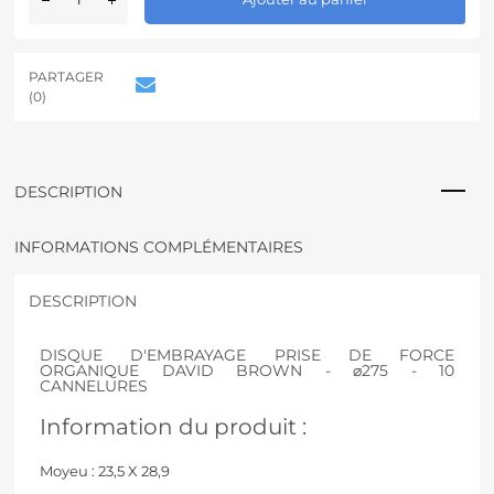
l
t
e
r
PARTAGER
n
(0)
a
t
i
v
DESCRIPTION
e
:
INFORMATIONS COMPLÉMENTAIRES
DESCRIPTION
DISQUE D'EMBRAYAGE PRISE DE FORCE
ORGANIQUE DAVID BROWN - ⌀275 - 10
CANNELURES
Information du produit :
Moyeu : 23,5 X 28,9