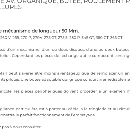
E AV. ORGANIQUE, BUTÉE, ROULEMENT 
NELURES
de mécanisme de longueur 50 Mm.
260 V, 265, 270 P, 270V, 275 GT, 275 S, 280 P, 345 GT, 360 GT, 365 GT
.
posé d’un mécanisme, d’un ou deux disques, d’une ou deux butées e
telier. Cependant les pièces de rechange qui le composent sont ri
étail peut s’avérer être moins avantageux que de remplacer un en
nts pilotes. Une butée adaptable qui grippe conduit irrémédiableme
ricole, les pièces périphériques doivent procéder à un examen m
lance particulière est à porter au câble, a la tringlerie et au circ
rmettre le parfait fonctionnement de l’embrayage.
 pas à nous consulter !