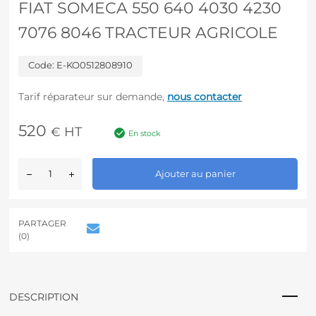
FIAT SOMECA 550 640 4030 4230
7076 8046 TRACTEUR AGRICOLE
Code:
E-KO0512808910
Tarif réparateur sur demande,
nous contacter
520
HT
€
En stock
A
Ajouter au panier
l
t
e
r
PARTAGER
n
(0)
a
t
i
v
DESCRIPTION
e
: