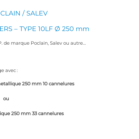
LAIN / SALEV
ERS – TYPE 10LF
Ø 250 mm
. de marque Poclain, Salev ou autre…
ge avec
:
etallique 250 mm 10 cannelures
u
ique 250 mm 33 cannelures