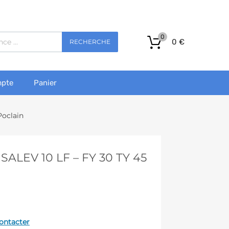
0
0
€
RECHERCHE
pte
Panier
oclain
LEV 10 LF – FY 30 TY 45
ontacter