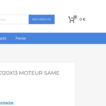
0
0
€
RECHERCHE
pte
Panier
8X120X13 MOTEUR SAME
ontacter