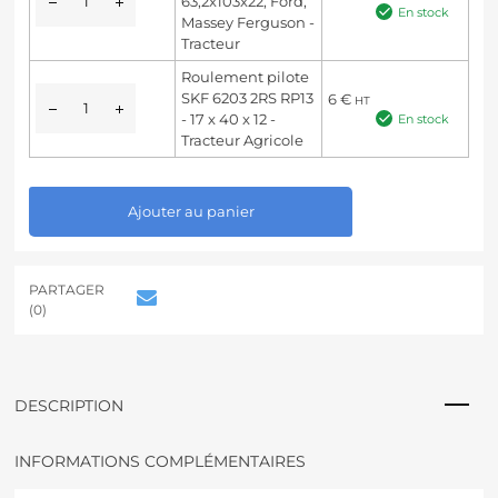
63,2x103x22, Ford,
En stock
Massey Ferguson -
Tracteur
Roulement pilote
SKF 6203 2RS RP13
6
€
HT
- 17 x 40 x 12 -
En stock
Tracteur Agricole
A
Ajouter au panier
l
t
e
r
PARTAGER
n
(0)
a
t
i
v
DESCRIPTION
e
:
INFORMATIONS COMPLÉMENTAIRES