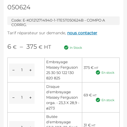
050624
Code:
E-KO1212714940-1-1TEST050624B - COMPO A
CORRIG.
Tarif réparateur sur demande,
nous contacter
6
–
375
HT
€
€
In Stock
Embrayage
Massey Ferguson
375
€
HT
25 30 50 122 130
En stock
820 825
Disque
d'embrayage
69
€
HT
Massey Ferguson
En stock
orga. - 23,3 X 28,9 -
⌀273
Butée
d'embrayage
31
€
HT