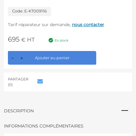
Code:
E-KT009116
Tarif réparateur sur demande,
nous contacter
695
HT
€
En stock
A
Ajouter au panier
l
t
e
r
PARTAGER
n
(0)
a
t
i
v
DESCRIPTION
e
:
INFORMATIONS COMPLÉMENTAIRES