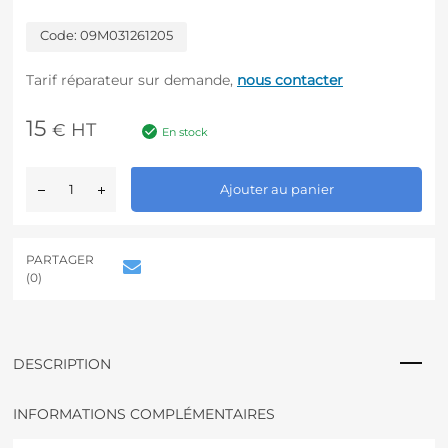
Code:
09M031261205
Tarif réparateur sur demande,
nous contacter
15
HT
€
En stock
A
Ajouter au panier
l
t
e
r
PARTAGER
n
(0)
a
t
i
v
DESCRIPTION
e
:
INFORMATIONS COMPLÉMENTAIRES