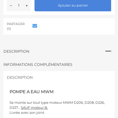
A
Ajouter au panier
l
t
e
r
PARTAGER
n
(0)
a
t
i
v
DESCRIPTION
e
:
INFORMATIONS COMPLÉMENTAIRES
DESCRIPTION
POMPE A EAU MWM
Se monte sur tout type moteur MWM D206, D208, D226,
D227…
SAUF moteur B.
Livrée avec son joint.