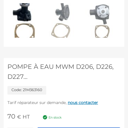
POMPE À EAU MWM D206, D226,
D227…
Code:
21M363160
Tarif réparateur sur demande,
nous contacter
70
HT
€
En stock