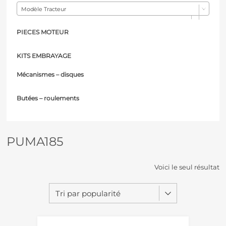
Modèle Tracteur
PIECES MOTEUR
KITS EMBRAYAGE
Mécanismes – d
isques
Butées – r
oulements
PUMA185
Voici le seul résultat