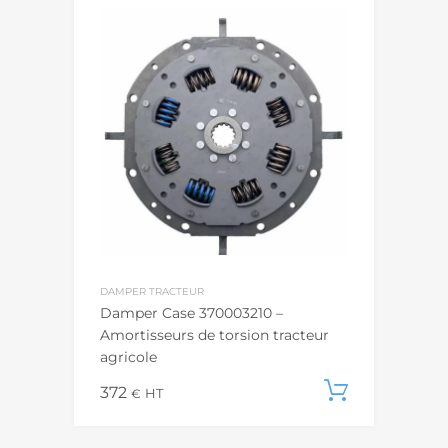
DAMPER TRACTEUR
Damper Case 370003210 –
Amortisseurs de torsion tracteur
agricole
372
Ajouter
€
HT