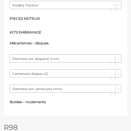
Modèle Tracteur
PIECES MOTEUR
KITS EMBRAYAGE
Mécanismes – d
isques
Diametre ext. disque(s) (mm)
Cannelures disques (Z)
Diamètre ext. cannelures (mm)
Butées – r
oulements
R98