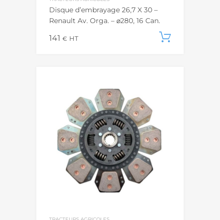
Disque d’embrayage 26,7 X 30 –
Renault Av. Orga. – ⌀280, 16 Can.
141
Ajouter
€
HT
TRACTEURS AGRICOLES