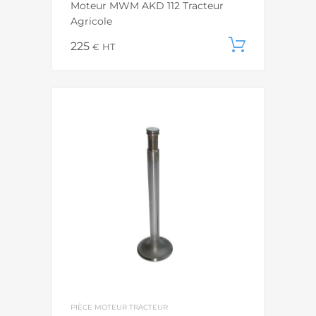
Moteur MWM AKD 112 Tracteur
Agricole
225
Ajouter
€
HT
PIÈCE MOTEUR TRACTEUR