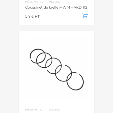
PIÈCE MOTEUR TRACTEUR
Coussinet de bielle MWM – AKD 112
54
Ajouter
€
HT
PIÈCE MOTEUR TRACTEUR