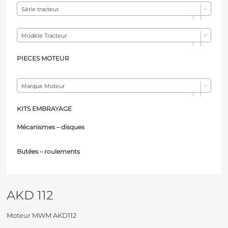
Série tracteur
Modèle Tracteur
PIECES MOTEUR
Marque Moteur
KITS EMBRAYAGE
Mécanismes – d
isques
Butées – r
oulements
AKD 112
Moteur MWM AKD112