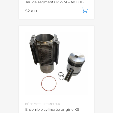
Jeu de segments MWM – AKD 112
52
Ajouter
€
HT
PIÈCE MOTEUR TRACTEUR
Ensemble cylindrée origine KS