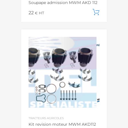
Soupape admission MWM AKD 112
22
Ajouter
€
HT
TRACTEURS AGRICOLES
Kit revision moteur MWM AKD112