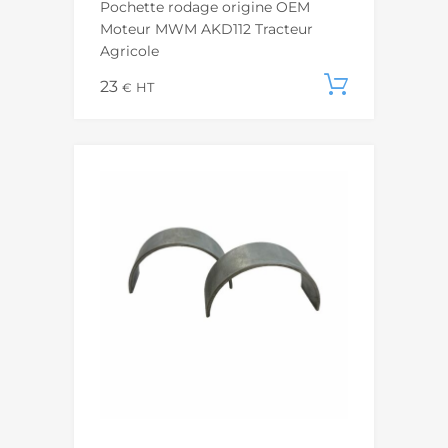
Pochette rodage origine OEM
Moteur MWM AKD112 Tracteur
Agricole
23
Ajouter
€
HT