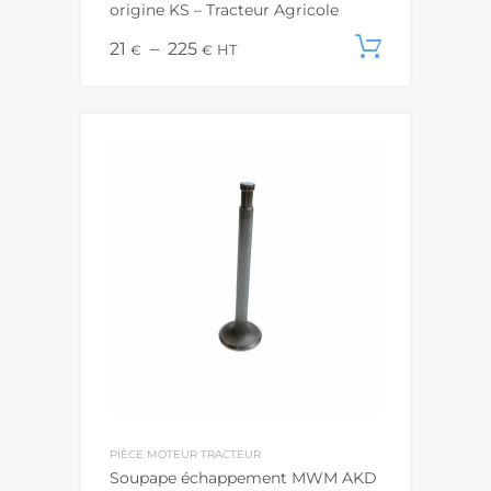
origine KS – Tracteur Agricole
21
–
225
Voir les
€
€
HT
PIÈCE MOTEUR TRACTEUR
Soupape échappement MWM AKD