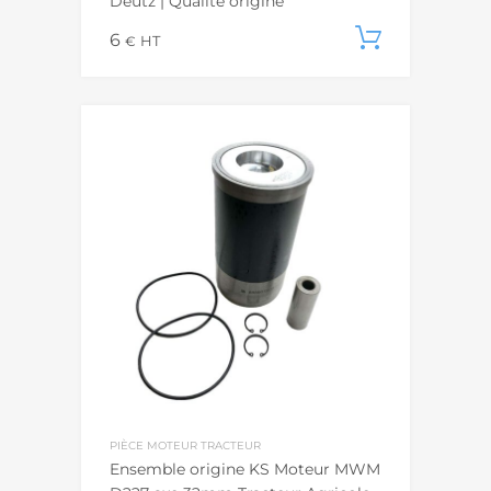
Deutz | Qualité origine
6
Ajouter
€
HT
PIÈCE MOTEUR TRACTEUR
Ensemble origine KS Moteur MWM