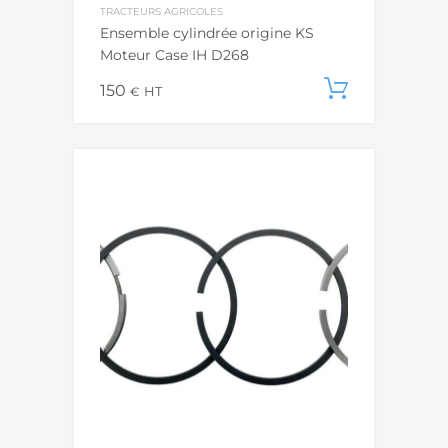
TRACTEURS AGRICOLES
Ensemble cylindrée origine KS
Moteur Case IH D268
150
Ajouter
€
HT