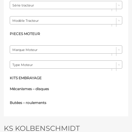
Série tracteur
Modèle Tracteur
PIECES MOTEUR
Marque Moteur
Type Moteur
KITS EMBRAYAGE
Mécanismes – d
isques
Butées – r
oulements
KS KOLBENSCHMIDT