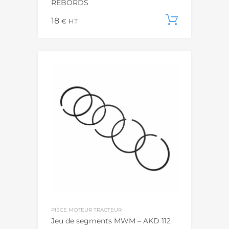
REBORDS
18
Ajouter
€
HT
PIÈCE MOTEUR TRACTEUR
Jeu de segments MWM – AKD 112