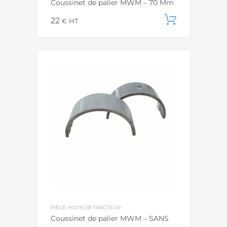
Coussinet de palier MWM – 70 Mm
22
Ajouter
€
HT
PIÈCE MOTEUR TRACTEUR
Coussinet de palier MWM – SANS