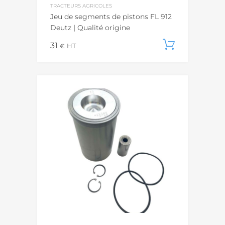
TRACTEURS AGRICOLES
Jeu de segments de pistons FL 912
Deutz | Qualité origine
31
Ajouter
€
HT