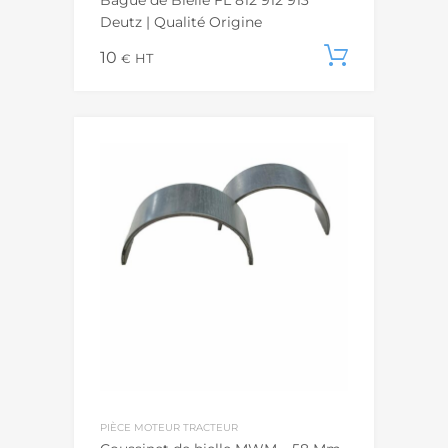
Bague de Bielle FL 812 912 913
Deutz | Qualité Origine
10
Ajouter
€
HT
PIÈCE MOTEUR TRACTEUR