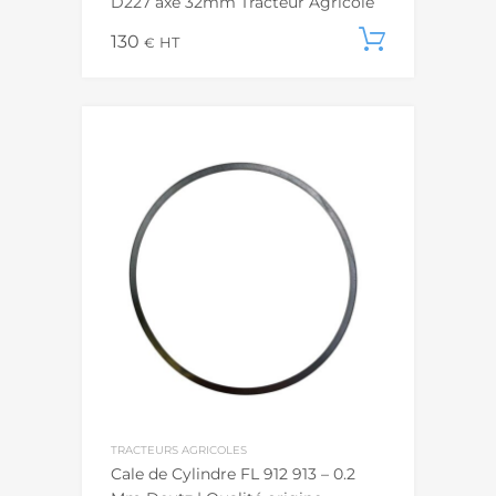
D227 axe 32mm Tracteur Agricole
130
Ajouter
€
HT
TRACTEURS AGRICOLES
Cale de Cylindre FL 912 913 – 0.2