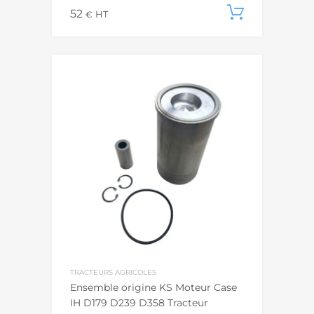
52
Ajouter
€
HT
TRACTEURS AGRICOLES
Ensemble origine KS Moteur Case
IH D179 D239 D358 Tracteur