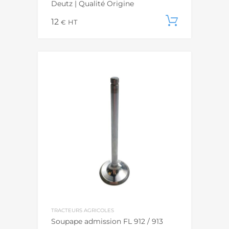
Deutz | Qualité Origine
12
Ajouter
€
HT
TRACTEURS AGRICOLES
Soupape admission FL 912 / 913