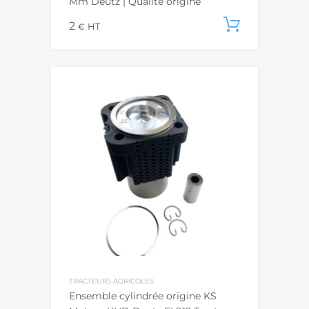
Mm Deutz | Qualité origine
2
Ajouter
€
HT
TRACTEURS AGRICOLES
Ensemble cylindrée origine KS