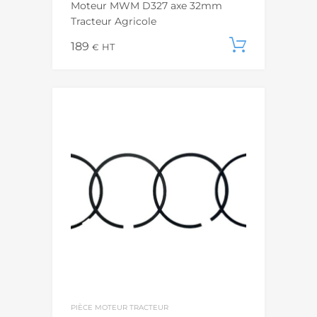
Moteur MWM D327 axe 32mm
Tracteur Agricole
189
Ajouter
€
HT
PIÈCE MOTEUR TRACTEUR