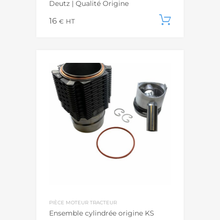
Deutz | Qualité Origine
16
Ajouter
€
HT
PIÈCE MOTEUR TRACTEUR
Ensemble cylindrée origine KS