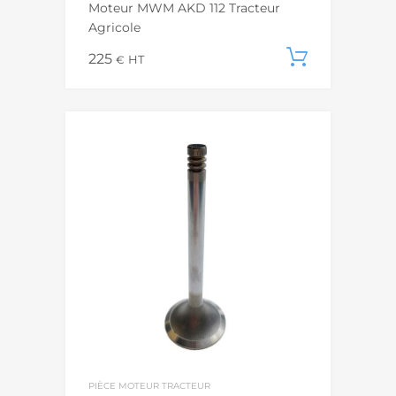
Moteur MWM AKD 112 Tracteur
Agricole
225
Ajouter
€
HT
PIÈCE MOTEUR TRACTEUR