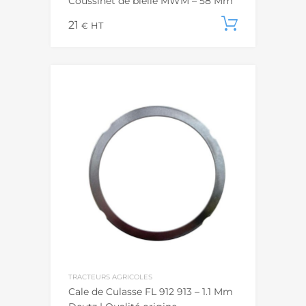
Coussinet de bielle MWM – 58 Mm
21
Ajouter
€
HT
TRACTEURS AGRICOLES
Cale de Culasse FL 912 913 – 1.1 Mm