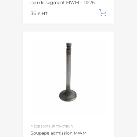
Jeu de segment MWM – D226
36
Ajouter
€
HT
PIÈCE MOTEUR TRACTEUR
Soupape admission MWM