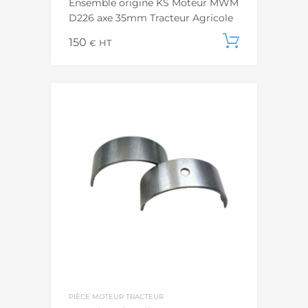
Ensemble origine KS Moteur MWM
D226 axe 35mm Tracteur Agricole
150
Ajouter
€
HT
PIÈCE MOTEUR TRACTEUR