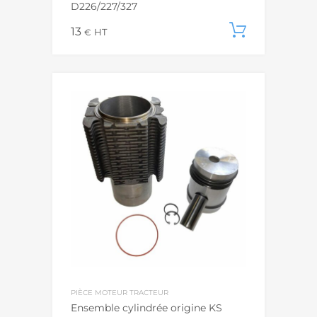
D226/227/327
13
Ajouter
€
HT
PIÈCE MOTEUR TRACTEUR
Ensemble cylindrée origine KS