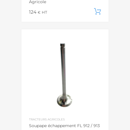
Agricole
124
Ajouter
€
HT
TRACTEURS AGRICOLES
Soupape échappement FL 912 / 913