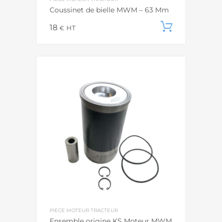
Coussinet de bielle MWM – 63 Mm
18
Ajouter
€
HT
PIÈCE MOTEUR TRACTEUR
Ensemble origine KS Moteur MWM