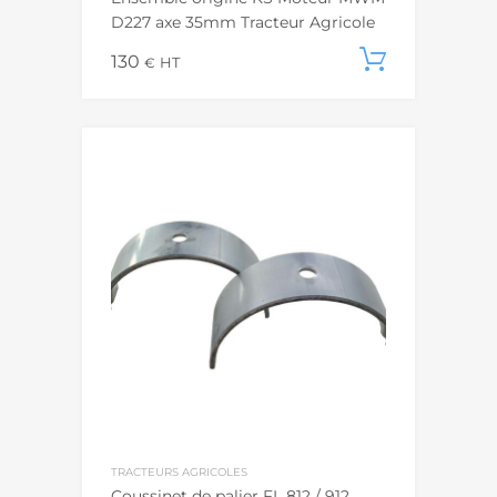
D227 axe 35mm Tracteur Agricole
130
Ajouter
€
HT
TRACTEURS AGRICOLES
Coussinet de palier FL 812 / 912