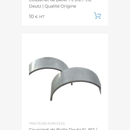
Deutz | Qualité Origine
10
Ajouter
€
HT
TRACTEURS AGRICOLES
Coussinet de Bielle Deutz FL 912 /