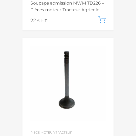
Soupape admission MWM TD226 –
Pièces moteur Tracteur Agricole
22
Ajouter
€
HT
PIÈCE MOTEUR TRACTEUR