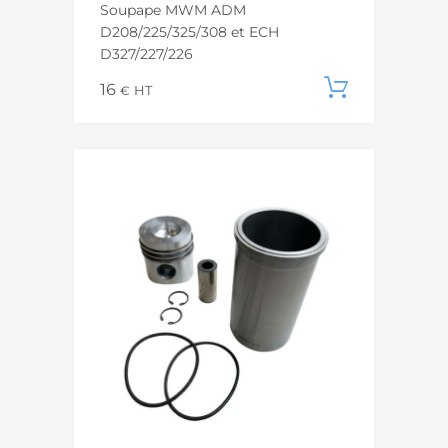
Soupape MWM ADM
D208/225/325/308 et ECH
D327/227/226
16
Ajouter
€
HT