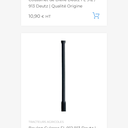
913 Deutz | Qualité Origine
10,90
Ajouter
€
HT
TRACTEURS AGRICOLES
Boulon Culasse FL 912 913 Deutz |