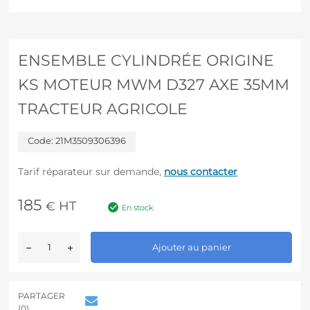
ENSEMBLE CYLINDRÉE ORIGINE
KS MOTEUR MWM D327 AXE 35MM
TRACTEUR AGRICOLE
Code:
21M3509306396
Tarif réparateur sur demande,
nous contacter
185
HT
€
En stock
A
Ajouter au panier
l
t
e
r
PARTAGER
n
(0)