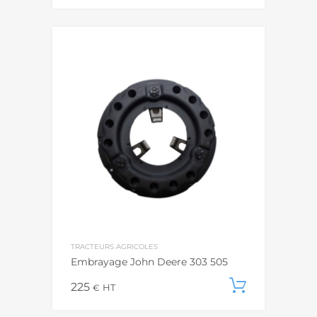
TRACTEURS AGRICOLES
Embrayage John Deere 303 505
225
Ajouter
€
HT