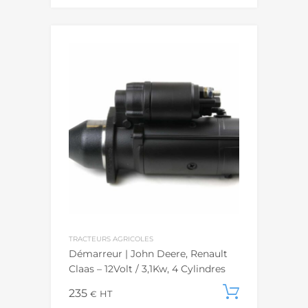
TRACTEURS AGRICOLES
Démarreur | John Deere, Renault
Claas – 12Volt / 3,1Kw, 4 Cylindres
235
Ajouter
€
HT