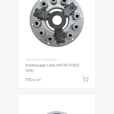
TRACTEURS AGRICOLES
Embrayage Case IHF135 F135D
137D
175
Ajouter
€
HT