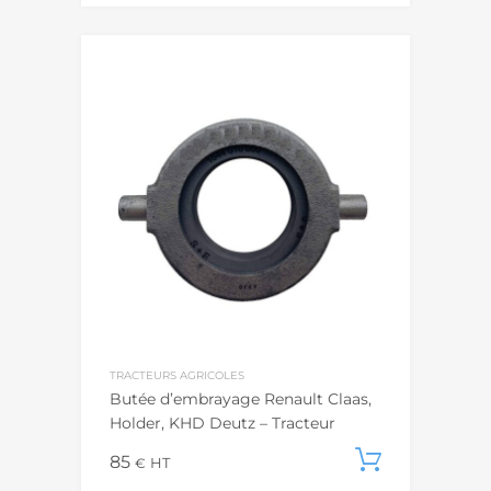
TRACTEURS AGRICOLES
Butée d’embrayage Renault Claas,
Holder, KHD Deutz – Tracteur
85
Ajouter
€
HT