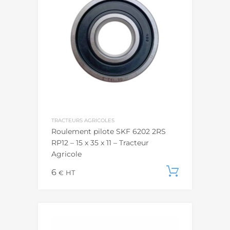
TRACTEURS AGRICOLES
Roulement pilote SKF 6202 2RS
RP12 – 15 x 35 x 11 – Tracteur
Agricole
6
Ajouter
€
HT