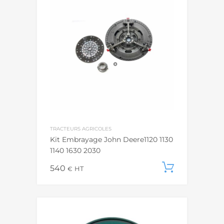
TRACTEURS AGRICOLES
Kit Embrayage John Deere1120 1130
1140 1630 2030
540
Ajouter
€
HT