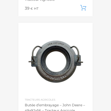
39
Ajouter
€
HT
TRACTEURS AGRICOLES
Butée d’embrayage – John Deere –
49x92x56 – Tracteur Agricole