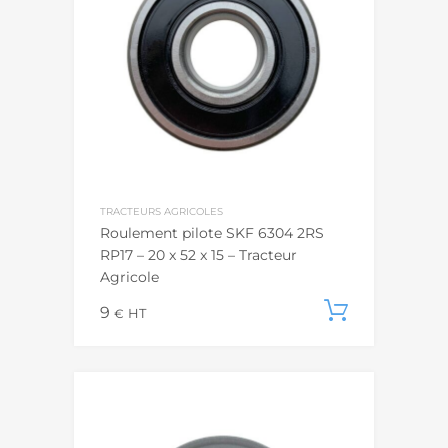
TRACTEURS AGRICOLES
Roulement pilote SKF 6304 2RS
RP17 – 20 x 52 x 15 – Tracteur
Agricole
9
Ajouter
€
HT