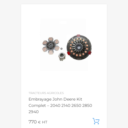
TRACTEURS AGRICOLES
Embrayage John Deere Kit
Complet – 2040 2140 2650 2850
2940
770
Ajouter
€
HT