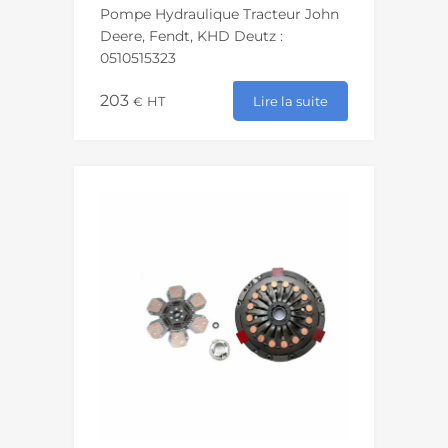
Pompe Hydraulique Tracteur John
Deere, Fendt, KHD Deutz :
0510515323
203
Lire la suite
€
HT