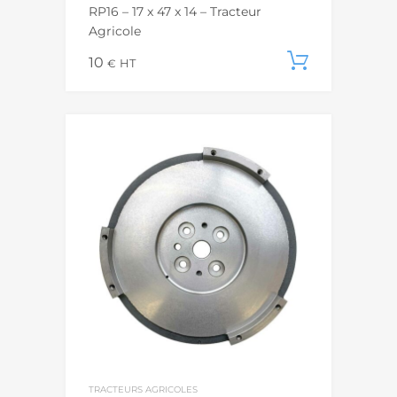
RP16 – 17 x 47 x 14 – Tracteur
Agricole
10
Ajouter
€
HT
TRACTEURS AGRICOLES