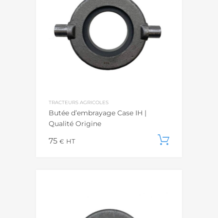
TRACTEURS AGRICOLES
Butée d’embrayage Case IH |
Qualité Origine
75
Ajouter
€
HT