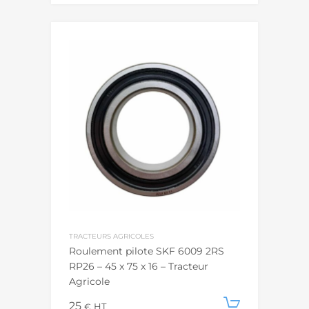
TRACTEURS AGRICOLES
Roulement pilote SKF 6009 2RS
RP26 – 45 x 75 x 16 – Tracteur
Agricole
25
Ajouter
€
HT