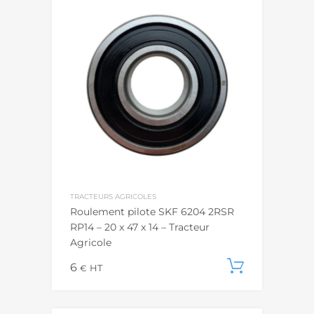
TRACTEURS AGRICOLES
Roulement pilote SKF 6204 2RSR
RP14 – 20 x 47 x 14 – Tracteur
Agricole
6
Ajouter
€
HT