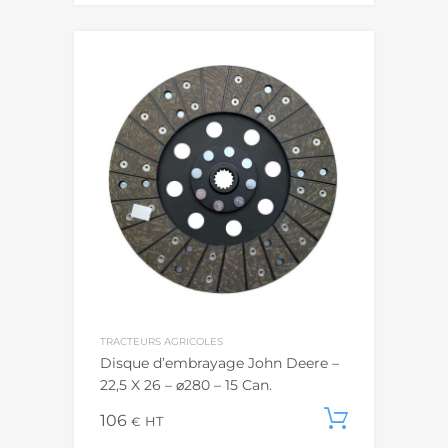
TRACTEURS AGRICOLES
Disque d’embrayage John Deere –
22,5 X 26 – ⌀280 – 15 Can.
106
Ajouter
€
HT