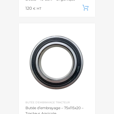
120
Ajouter
€
HT
BUTÉE D'EMBRAYAGE TRACTEUR
Butée d’embrayage – 75x115x20 –
Tracteur Agricole