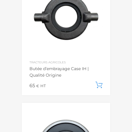
TRACTEURS AGRICOLES
Butée d’embrayage Case IH |
Qualité Origine
65
Ajouter
€
HT