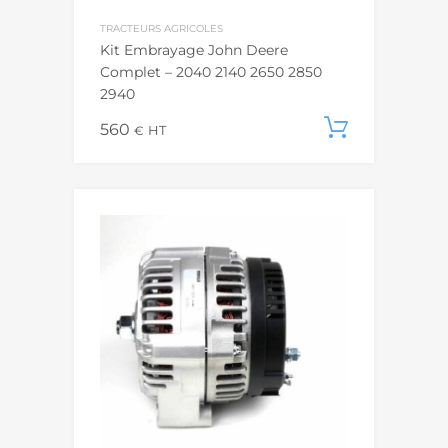
TRACTEURS AGRICOLES
Kit Embrayage John Deere
Complet – 2040 2140 2650 2850
2940
560
Ajouter
€
HT