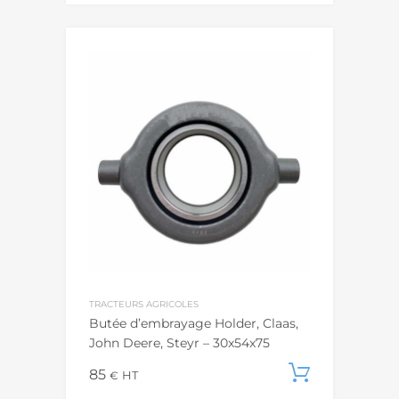
TRACTEURS AGRICOLES
Butée d’embrayage Holder, Claas,
John Deere, Steyr – 30x54x75
85
Ajouter
€
HT