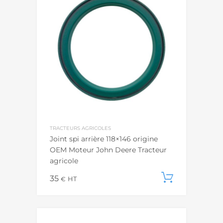
TRACTEURS AGRICOLES
Joint spi arrière 118×146 origine
OEM Moteur John Deere Tracteur
agricole
35
Ajouter
€
HT