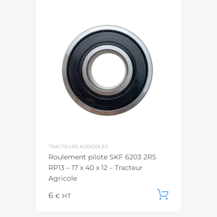
TRACTEURS AGRICOLES
Roulement pilote SKF 6203 2RS
RP13 – 17 x 40 x 12 – Tracteur
Agricole
6
Ajouter
€
HT