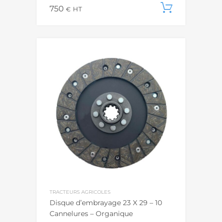
750
Ajouter
€
HT
TRACTEURS AGRICOLES
Disque d’embrayage 23 X 29 – 10
Cannelures – Organique