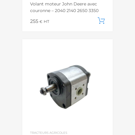
Volant moteur John Deere avec
couronne – 2040 2140 2650 3350
255
Ajouter
€
HT
TRACTEURS AGRICOLES