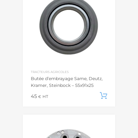
TRACTEURS AGRICOLES
Butée d’embrayage Same, Deutz,
Kramer, Steinbock – 55x91x25
45
Ajouter
€
HT