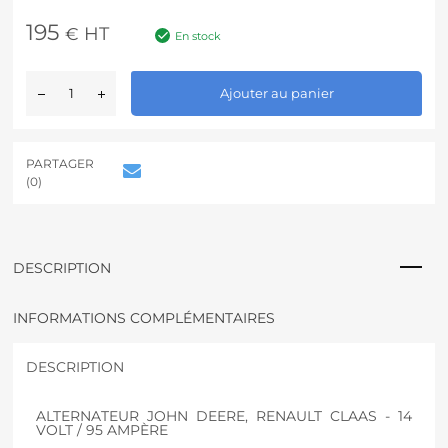
195
HT
€
En stock
A
Ajouter au panier
l
t
e
r
PARTAGER
n
(0)
a
t
i
v
DESCRIPTION
e
:
INFORMATIONS COMPLÉMENTAIRES
DESCRIPTION
ALTERNATEUR JOHN DEERE, RENAULT CLAAS - 14
VOLT / 95 AMPÈRE