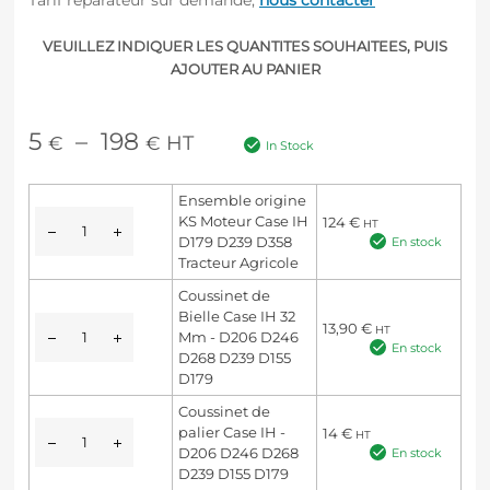
Tarif réparateur sur demande,
nous contacter
VEUILLEZ INDIQUER LES QUANTITES SOUHAITEES, PUIS
AJOUTER AU PANIER
5
–
198
HT
€
€
In Stock
Ensemble origine
KS Moteur Case IH
124
€
HT
D179 D239 D358
En stock
Tracteur Agricole
Coussinet de
Bielle Case IH 32
13,90
€
HT
Mm - D206 D246
En stock
D268 D239 D155
D179
Coussinet de
palier Case IH -
14
€
HT
D206 D246 D268
En stock
D239 D155 D179