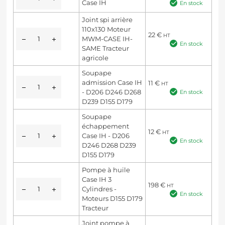
Case IH
En stock
Joint spi arrière
110x130 Moteur
22
€
HT
MWM-CASE IH-
En stock
SAME Tracteur
agricole
Soupape
admission Case IH
11
€
HT
- D206 D246 D268
En stock
D239 D155 D179
Soupape
échappement
12
€
HT
Case IH - D206
En stock
D246 D268 D239
D155 D179
Pompe à huile
Case IH 3
198
€
HT
Cylindres -
En stock
Moteurs D155 D179
Tracteur
Joint pompe à