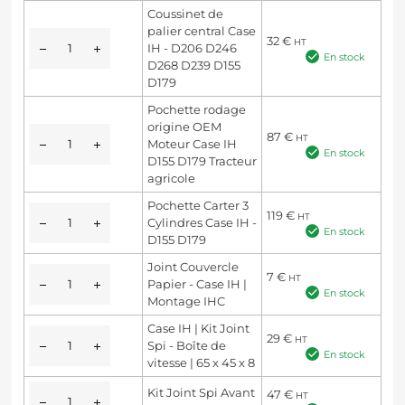
Coussinet de
palier central Case
32
€
HT
IH - D206 D246
En stock
D268 D239 D155
D179
Pochette rodage
origine OEM
87
€
HT
Moteur Case IH
En stock
D155 D179 Tracteur
agricole
Pochette Carter 3
119
€
HT
Cylindres Case IH -
En stock
D155 D179
Joint Couvercle
7
€
HT
Papier - Case IH |
En stock
Montage IHC
Case IH | Kit Joint
29
€
HT
Spi - Boîte de
En stock
vitesse | 65 x 45 x 8
Kit Joint Spi Avant
47
€
HT