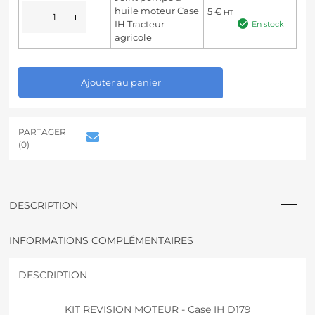
huile moteur Case
5
€
HT
IH Tracteur
En stock
agricole
A
Ajouter au panier
l
t
e
r
PARTAGER
n
(0)
a
t
i
v
DESCRIPTION
e
:
INFORMATIONS COMPLÉMENTAIRES
DESCRIPTION
KIT REVISION MOTEUR - Case IH D179